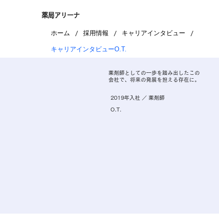
薬局アリーナ
/
/
/
ホーム
採用情報
キャリアインタビュー
キャリアインタビューO.T.
薬剤師としての一歩を踏み出したこの
会社で、将来の発展を担える存在に。
2019年入社 ／ 薬剤師
O.T.